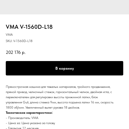
VMA V-1560D-L18
VMA
SKU:
V-1560D-L18
202 176
р.
В корзину
Прямострочная машина для тяжелых материалов, тройного продвижения,
прямой привод, челночный стежок, горизонтальный челнок, двойная игла, с
переключателем для регулировки высоты прижимной лапки, блок
управления Guli, длина стежка 9мм, высота подъема лапки 16 мм, скорость
1800 об/мин. Увеличенный вылет рукава 18 дюймов.
Технические характеристики:
- Производитель: VMA
- Цена за: Цена указана за голову
- Гарантия: 12 месяцев